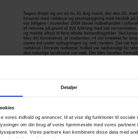
Sagen drejer sig om en nu 41-årig mand, der den 28. mart
forsynet med rodskrue og plastopbygning med henblik på k
var tidligere i november 2004 blevet rodbehandlet i udland
af nekrose på grund af dyb fyldning med tæt nerverelation.
og meldte afbud til flere aftalte behandlingstider. Ved kons
blev det konstateret, at resttanden +4 var knækket for lang 
caries ind under opbygningen og ned i tanden. Det var kun 
rodskrue i forreste rodkanal, hvilket var nødvendigt for ret
den naturlige tandkrone var væk. Der blev herefter fremsti
krone, som blev cementeret på tanden den 20. juni 2007. D
kronen løs, og der blev fremstillet en støbt opbygning og
behandling den 13. maj 2007 havde patienten siden sidst ha
tanden, og det blev konstateret, at der var blødning fra pal
punkt oralt i kanalen gjorde ondt. Tandlægen konkluderede d
tale om en parietal perforation lavet ved udboring af orale st
Detaljer
Patienten søger derfor nu om erstatning for udtrækning af 
et implantat i regio +4.
ookies
1. instans afgørelse:
se vores indhold og annoncer, til at vise dig funktioner til sociale
oplysninger om din brug af vores hjemmeside med vores partnere i
I brev af 1. februar 2010 traf Codan afgørelse om, at der ik
ysepartnere. Vores partnere kan kombinere disse data med andr
berettigende skade i henhold til Lov om patientforsikring § 