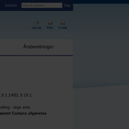
Intranet
r
Årsberetninger
L § 1.1/KEL § 19.1.
dling - lege artis
æstet Codans afgørelse