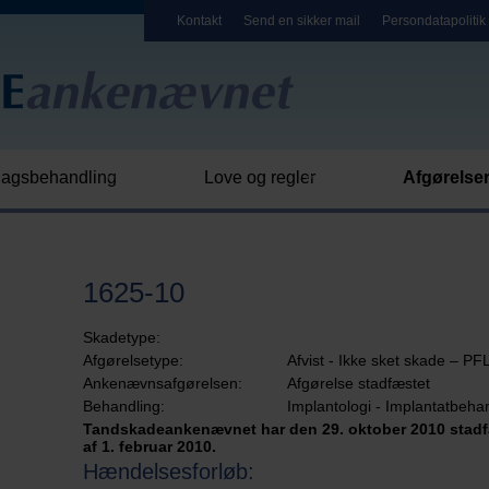
Kontakt
Send en sikker mail
Persondatapolitik
agsbehandling
Love og regler
Afgørelse
1625-10
Skadetype:
Afgørelsetype:
Afvist - Ikke sket skade – PF
Ankenævnsafgørelsen:
Afgørelse stadfæstet
Behandling:
Implantologi - Implantatbehan
Tandskadeankenævnet har den 29. oktober 2010 stadf
af 1. februar 2010.
Hændelsesforløb: