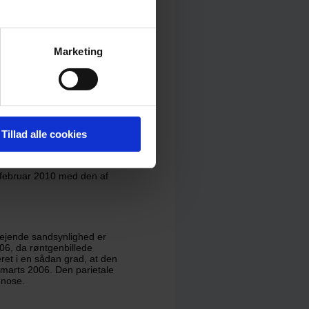
ynlighed er blevet påført
øntgen viser, at tanden før
entralt i tanden omkring
 overvejende sandsynlighed
Marketing
 at genopbygning ikke har
 i lang tid forinden den 15.
cariesdestruktion har
dning kunne være udført i
Tillad alle cookies
februar 2010 med den af
vejende sandsynlighed er
06, da røntgenbillede
ret i en sådan grad, at den
 marts 2006. Den parietale
gnose.