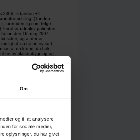
s 2006 fik tanden +4
ronefremstilling. (Tanden
et, formodentlig som følge
) Herefter udeblev patienten
ultation den 15. maj 2007
tid siden, og at der er
muligt at isætte en ny kort
ention af en krone, da hele
llet en ny plastopbygning og
en 23. april 2009 var
 krone uden beregning. Ved
ft dårlig smag og lugt fra
atinale rodkanal samt at et
erfor, at der formentlig er
ift tilbage i 2006.
Om
tanden samt for isættelse af
 medier og til at analysere
nden for sociale medier,
ke er sket en erstatnings-
e oplysninger, du har givet
1 og § 2.