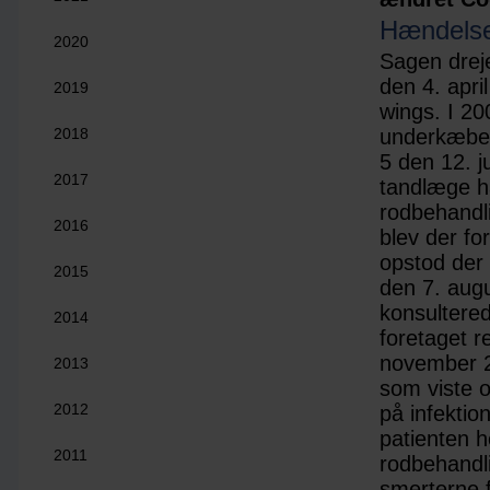
Hændelse
2020
Sagen dreje
den 4. apri
2019
wings. I 20
2018
underkæben,
5 den 12. 
2017
tandlæge ha
rodbehandl
2016
blev der fo
opstod der 
2015
den 7. augu
konsultered
2014
foretaget r
november 20
2013
som viste 
2012
på infektio
patienten h
2011
rodbehandli
smerterne f