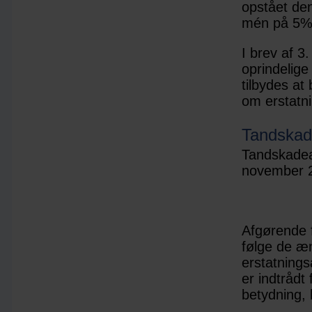
opstået den
mén på 5% 
I brev af 3
oprindelige
tilbydes at
om erstatn
Tandskad
Tandskadea
november 2
Afgørende f
følge de æ
erstatning
er indtrådt 
betydning, 