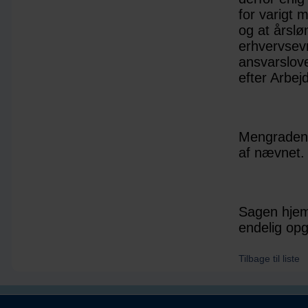
for varigt
og at årslø
erhvervsevn
ansvarslov
efter Arbej
Mengraden 
af nævnet.
Sagen hjemv
endelig opg
Tilbage til liste