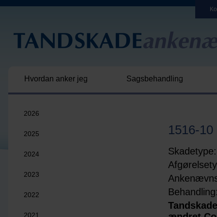
Ko
Hvordan anker jeg
Sagsbehandling
2026
1516-10
2025
Skadetype:
2024
Afgørelset
2023
Ankenævns
Behandling
2022
Tandskade
2021
ændret Co