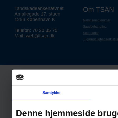
Om TSAN
Tandskadeankenævnet
Amaliegade 17, stuen
1256 København K
Nævnsmedlemmer
Sagsbehandling
Telefon: 70 20 35 75
Sekretariat
Mail:
web@tsan.dk
Tilgængelighedserklæri
Samtykke
Denne hjemmeside brug