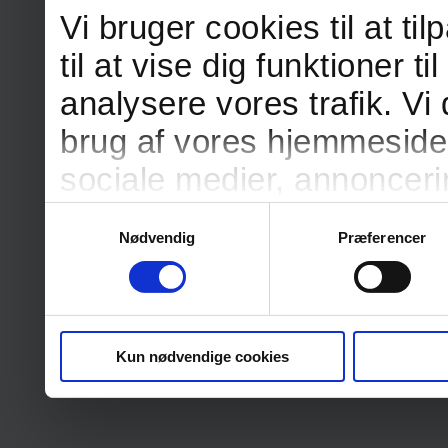
Vi bruger cookies til at t
til at vise dig funktioner ti
analysere vores trafik. Vi
brug af vores hjemmeside
sociale medier, annonceri
Vores partnere kan kombi
Samtykkevalg
Nødvendig
Præferencer
oplysninger, du har givet
fra din brug af deres tjene
Kun nødvendige cookies