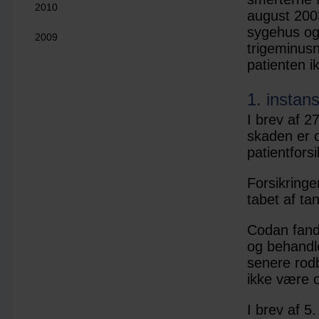
2010
august 2003
sygehus og 
2009
trigeminusn
patienten i
1. instan
I brev af 2
skaden er o
patientforsi
Forsikringen
tabet af ta
Codan fandt
og behandle
senere rod
ikke være o
I brev af 5