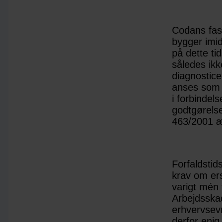
Codans fas
bygger imid
på dette ti
således ik
diagnostice
anses som å
i forbindel
godtgørelse
463/2001 æ
Forfaldstid
krav om ers
varigt mén 
Arbejdsska
erhvervsev
derfor enig